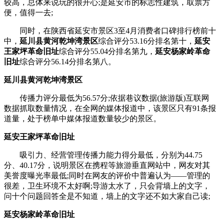
较高，总体来说玩的很开心;是延安市的标志性建筑，取票方
便，值得一去;
同时，在陕西省延安市景区3至4月消费者口碑排行榜前十
中，
延川县黄河乾坤湾景区
综合评分53.16分排名第十，
延安
王家坪革命旧址
综合评分55.04分排名第九，
延安杨家岭革命
旧址
综合评分56.14分排名第八。
延川县黄河乾坤湾景区
传播力评分最低为56.57分;依据巷议数据(旅游版)互联网
数据抓取数量情况，在全网的媒体报道中，该景区只有91条报
道量，处于榜单中媒体报道数量较少的景区。
延安王家坪革命旧址
吸引力、经营管理传播力能力得分最低，分别为44.75
分、40.17分，说明景区在携程等旅游垂直网站中，网友对其
美誉度曝光率最低;同时在网友的评价中普遍认为——管理的
很差，卫生环境不太好啊;导游太水了，只会背墙上的文字，
问十个问题回答全是不知道，墙上的文字还不如大家自己读;
延安杨家岭革命旧址