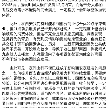
23%略高，游玩时间大概在凌晨1-2点结束。而这部分人群的
返程交通需求不能得到完全满足，一定程度上会影响整体游玩
体验。
此外，在西安我们有时能看到部分商业综合体22点结束营
业，但21点前后服务员已经开始驱赶客人，一定程度上也会影
响顾客的消费体验。但这不完全是服务态度问题。调查发现，
这类行为的背后，有受到疫情影响提前结束营业的，也有赶公
共交通末班车的因素存在。另外，一些新开商业圈因为公共线
路尚不完善，开设班次较少，导致了这些新型商圈一到夜间八
九点就人去楼空，人流量流向了各项设施都更为健全的商圈，
不利于城市各商圈综合发展。
由此可见，夜间出行不便已经成了影响西安夜经济的问题
之一。如何提升西安夜游经济的吸引力和可持续发展，需要解
决的问题很多。首先，综合以上数据可知，因西安晚高峰周期
较长、部分夜间景区周边公共交通配置有限、收车较早，一定
程度上影响了夜间旅游、娱乐参与人群的参与度和体验度，所
以提升公共交通配置、适当配合景区、娱乐场所的运行时间设
置延长运行时间的特定车次，或能缓解西安夜间经济存在的交
通问题；同时进行热点商圈与景区的道路规划，增加警务人员