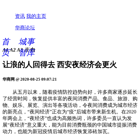
资讯
我的主页
华商论坛
首
城事
A1
A2
A3
夜
白
页
智库
让浪的人回得去 西安夜经济会更火
华商网 @ 2020-08-25 09:07:21
从五月以来，随着疫情防控趋势向好，许多商家逐步延长
了经营时间，恢复提供丰富的夜间消费产品。食品、旅游、购
物、娱乐、展览、演出等各项活动，令夜间消费成为城市经济
的新亮点，“夜间经济”正在为“疫”后城市带来新生机。在2020
年两会上，“夜经济”也成为高频热词，许多委员一直认为发
展“夜经济”意义重大，能为目前消费瓶颈的中国城市提振消费
动力，也能为新冠疫情后城市经济恢复添砖加瓦。