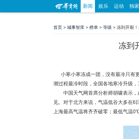
新闻
娱乐
运动
独
首页
>
城事智库
>
榜单
>
等级
> 冻到开裂
冻到
小寒小寒冻成一团，没有最冷只有更冷
潮过程最冷时段，全国各地寒冷升级，
中国天气网首席分析师胡啸表示，此
见。对于北方来说，气温低谷大多在6
上海最高气温将齐齐破零；最低气温0℃