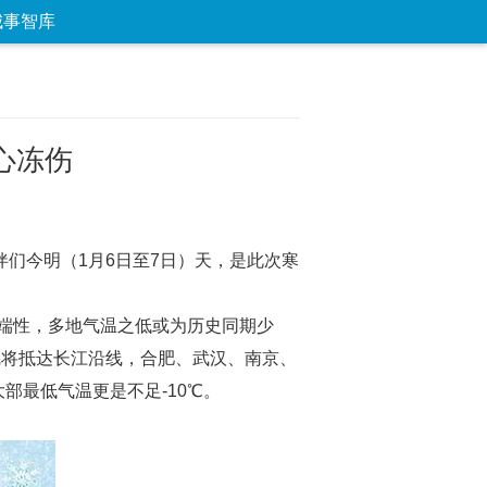
城事智库
论坛
数字报
房产
爱游
优选
心冻伤
们今明（1月6日至7日）天，是此次寒
端性，多地气温之低或为历史同期少
线将抵达长江沿线，合肥、武汉、南京、
部最低气温更是不足-10℃。