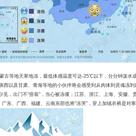
古等地天寒地冻，最低体感温度可达-25℃以下，分分钟泼水
陕西以及甘肃、青海等地的小伙伴将会感受到从肉体到灵魂冻到
属少见，出门不“捂装”，当心被冻僵；江苏、浙江、上海、安徽
；广东、广西、福建、云南东部也将“冻哭”，穿上加绒衣裤是对