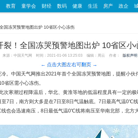
家
教育
童学会
财经
数码
健康
生活
房产
政企
！全国冻哭预警地图出炉 10省区小心冻伤
开裂！全国冻哭预警地图出炉 10省区小
来源：中国天气网
时间：2021-01-06 13:25:03
编辑：周云
作者：
版权声明
← 点击大图左右可翻页 →
。中国天气网推出2021年首个全国冻哭预警地图，提醒小伙伴
10省区需小心冻伤。
次寒潮过程降温后，华北、黄淮等地的低温程度具有一定的极
日至7日，南方则大多是在7日至8日气温触底。7日最高气温0℃
线也会迅速南压，8日最低气温0℃线将南压至华南北部，北方大