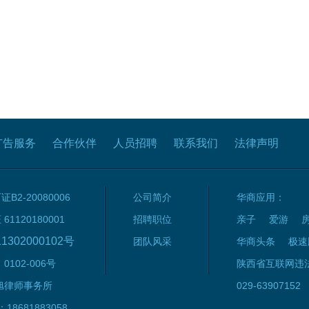
广告服务
合作伙伴
人员招聘
联系我们
法律声明
2-20080006
公司简介
华商应用：
120180001
招聘职位
亲子
爱游
1302000102号
团队风采
华商头条
极速
102-006号
陕西省互联网违
旭律师事务所
029-63907152
8681883058