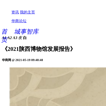
资讯
我的主页
华商论坛
首
城事智库
A1
A2
A3
夜
白
页
《2021陕西博物馆发展报告》
华商网 @ 2021-05-19 09:48:48