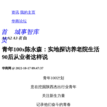
资讯
我的主页
华商论坛
首
城事智库
A1
A2
A3
夜
白
页
青年100x陈永森：实地探访养老院生活
90后从业者这样说
华商网 @ 2022-10-17 09:47:37
青年100计划
意在挖掘陕西杰出行业青年
关注新生力量
记录他们奋斗的青春